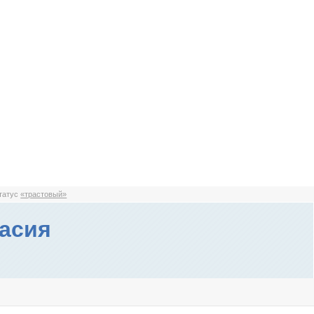
статус
«трастовый»
асия