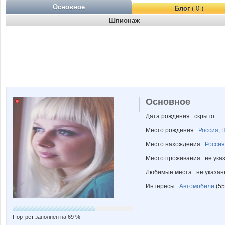
Основное
Блог
( 0 )
Шпионаж
Основное
Дата рождения : скрыто
Место рождения :
Россия
,
Н
Место нахождения :
Россия
Место проживания : не ука
Любимые места : не указа
Интересы :
Автомобили
(55
Портрет заполнен на 69 %