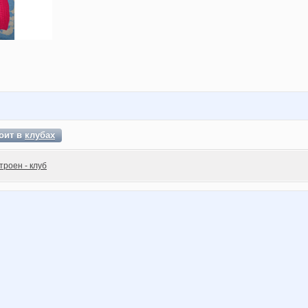
оит в
клубах
троен - клуб