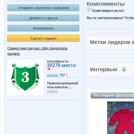
Комплименты
Отправить приватное сообщение
Комплиментов нет.
Вы не авторизованы! Чтоб
Добавить в друзья
Игнорировать
Сделать подарок
Метки лидеров
Совместная покупка: сбор предоплаты,
раздачи
популярность:
30278 место
Интервью
-9 ↓
рейтинг
757
?
Привилегированный
пользователь
3
уровня
Последние
фотогра