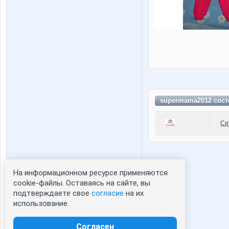
supermama2012 сост
Си
На информационном ресурсе применяются
Статистика портрета:
cookie-файлы. Оставаясь на сайте, вы
подтверждаете свое
согласие
на их
сейчас просматривают портрет - 0
использование.
зарегистрированные пользователи
посетившие портрет за 7 дней - 0
Согласен