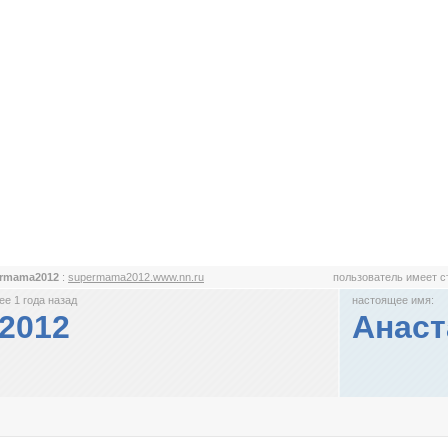
ermama2012
:
supermama2012.www.nn.ru
пользователь имеет 
е 1 года назад
настоящее имя:
2012
Анаст